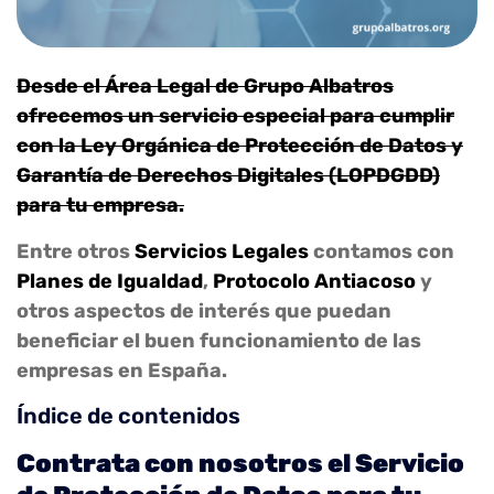
Desde el Área Legal de Grupo Albatros
ofrecemos un servicio especial para cumplir
con la Ley Orgánica de Protección de Datos y
Garantía de Derechos Digitales (LOPDGDD)
para tu empresa.
Entre otros
Servicios Legales
contamos con
Planes de Igualdad
,
Protocolo Antiacoso
y
otros aspectos de interés que puedan
beneficiar el buen funcionamiento de las
empresas en España.
Índice de contenidos
Contrata con nosotros el Servicio