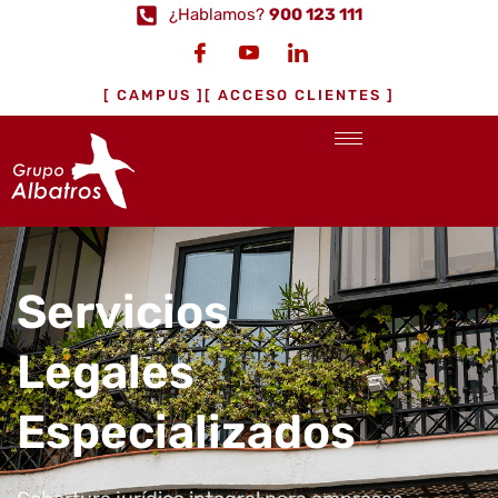
¿Hablamos?
900 123 111
[ CAMPUS ]
[ ACCESO CLIENTES ]
Servicios
Legales
Especializados