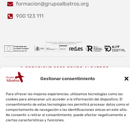
formacion@grupoalbatros.org
900 123 111
© COPYRIGHT 2025 GRUPO ALBATROS.
Gestionar consentimiento
Aviso Legal
Política de privacidad
Política de cookies
Para ofrecer las mejores experiencias, utilizamos tecnologías como las
Política de calidad y medioambiente
Canal ético
cookies para almacenar y/o acceder a la información del dispositivo. El
consentimiento de estas tecnologías nos permitirá procesar datos como el
comportamiento de navegación o las identificaciones únicas en este sitio.
No consentir o retirar el consentimiento, puede afectar negativamente a
ciertas características y funciones.