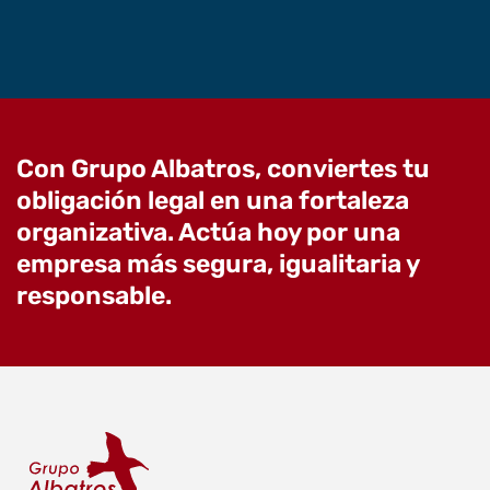
Con Grupo Albatros, conviertes tu
obligación legal en una fortaleza
organizativa. Actúa hoy por una
empresa más segura, igualitaria y
responsable.