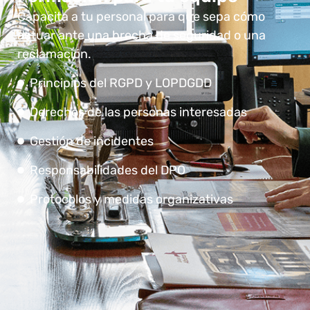
Capacita a tu personal para que sepa cómo
actuar ante una brecha de seguridad o una
reclamación.
Principios del RGPD y LOPDGDD
Derechos de las personas interesadas
Gestión de incidentes
Responsabilidades del DPO
Protocolos y medidas organizativas