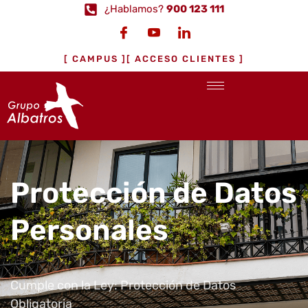
¿Hablamos?
900 123 111
[ CAMPUS ]
[ ACCESO CLIENTES ]
Protección de Datos
Personales
Cumple con la Ley: Protección de Datos
Obligatoria