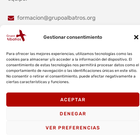
formacion@grupoalbatros.org
900 123 111
Gestionar consentimiento
Para ofrecer las mejores experiencias, utilizamos tecnologías como las
cookies para almacenar y/o acceder a la información del dispositivo. El
consentimiento de estas tecnologías nos permitirá procesar datos como el
comportamiento de navegación o las identificaciones únicas en este sitio.
No consentir o retirar el consentimiento, puede afectar negativamente a
ciertas características y funciones.
© COPYRIGHT 2025 GRUPO ALBATROS.
Aviso Legal
Política de privacidad
ACEPTAR
Política de cookies
DENEGAR
Política de calidad y medioambiente
Canal ético
VER PREFERENCIAS