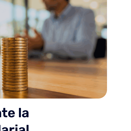
te la
arial