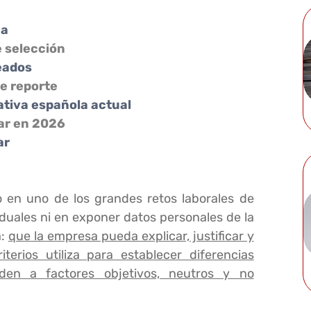
ña
e selección
eados
e reporte
ativa española actual
ar en 2026
ar
o en uno de los grandes retos laborales de
duales ni en exponer datos personales de la
a:
que la empresa pueda explicar, justificar y
terios utiliza para establecer diferencias
nden a factores objetivos, neutros y no