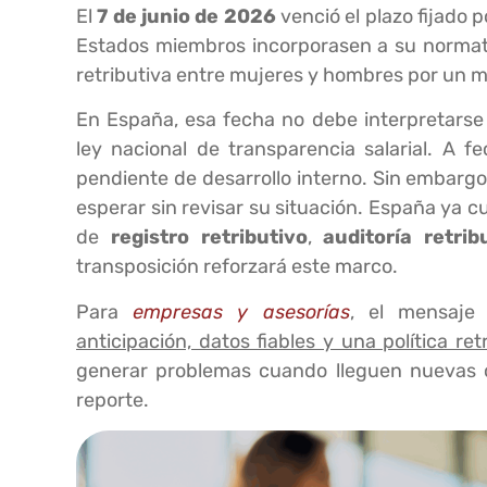
El
7 de junio de 2026
venció el plazo fijado p
Estados miembros incorporasen a su normat
retributiva entre mujeres y hombres por un mi
En España, esa fecha no debe interpretars
ley nacional de transparencia salarial. A f
pendiente de desarrollo interno. Sin embargo
esperar sin revisar su situación. España ya 
de
registro retributivo
,
auditoría retrib
transposición reforzará este marco.
Para
empresas y asesorías
, el mensaje
anticipación, datos fiables y una política re
generar problemas cuando lleguen nuevas ob
reporte.